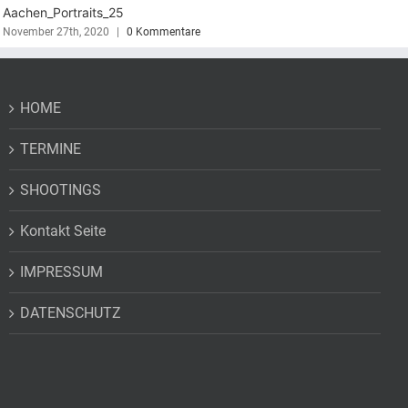
Aachen_Portraits_21
B
November 27th, 2020
|
0 Kommentare
S
HOME
TERMINE
SHOOTINGS
Kontakt Seite
IMPRESSUM
DATENSCHUTZ