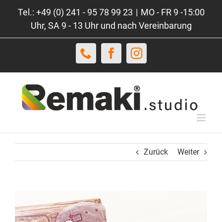
Zum
Tel.: +49 (0) 241 - 95 78 99 23
|
MO - FR 9 -15:00
Inhalt
Uhr, SA 9 - 13 Uhr und nach Vereinbarung
springen
Telefon
Facebook
Instagram
Zurück
Weiter
View
Larger
Image