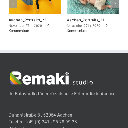
Aachen_Portraits_22
Aachen_Portraits_21
A
November 27th, 2020
|
0
November 27th, 2020
|
0
N
Kommentare
Kommentare
K
Ihr Fotostudio für professionelle Fotografie in Aachen
Dunantstraße 8 , 52064 Aachen
Telefon:
+49 (0) 241 - 95 78 99 23