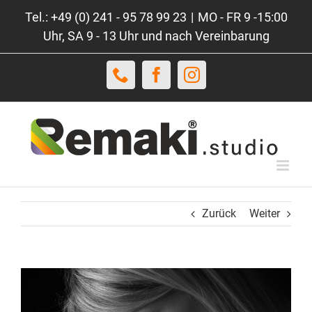
Zum
Tel.: +49 (0) 241 - 95 78 99 23
|
MO - FR 9 -15:00
Inhalt
Uhr, SA 9 - 13 Uhr und nach Vereinbarung
springen
Telefon
Facebook
Instagram
Zurück
Weiter
View
Larger
Image