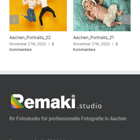
Aachen_Portraits_22
Aachen_Portraits_21
A
November 27th, 2020
|
0
November 27th, 2020
|
0
N
Kommentare
Kommentare
K
Ihr Fotostudio für professionelle Fotografie in Aachen