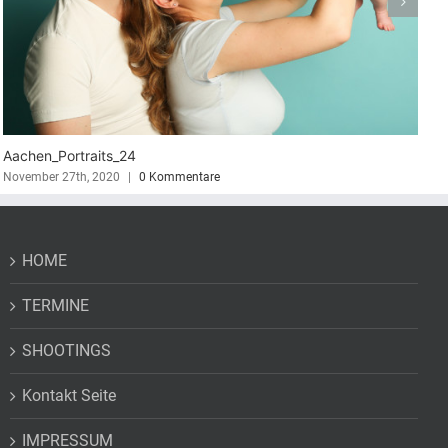
_Portraits_21
Baby_fot
r 27th, 2020
|
0 Kommentare
August 5th
HOME
TERMINE
SHOOTINGS
Kontakt Seite
IMPRESSUM