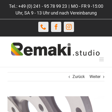
Zum
Tel.: +49 (0) 241 - 95 78 99 23
|
MO - FR 9 -15:00
Inhalt
Uhr, SA 9 - 13 Uhr und nach Vereinbarung
springen
Telefon
Facebook
Instagram
Zurück
Weiter
View
Larger
Image