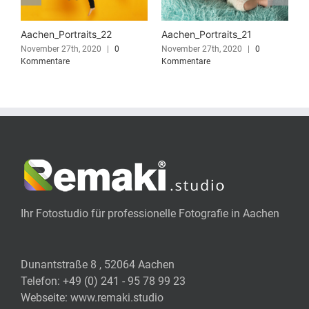
Aachen_Portraits_22
Aachen_Portraits_21
A
November 27th, 2020
|
0
November 27th, 2020
|
0
N
Kommentare
Kommentare
K
Ihr Fotostudio für professionelle Fotografie in Aachen
Dunantstraße 8 , 52064 Aachen
Telefon:
+49 (0) 241 - 95 78 99 23
Webseite:
www.remaki.studio