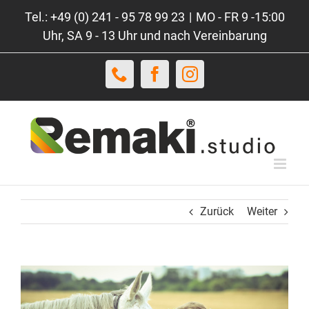
Zum
Tel.: +49 (0) 241 - 95 78 99 23
|
MO - FR 9 -15:00
Inhalt
Uhr, SA 9 - 13 Uhr und nach Vereinbarung
springen
Telefon
Facebook
Instagram
Zurück
Weiter
View
Larger
Image